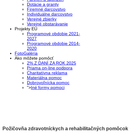
Dotácie a granty
Firemné darcovstvo
Individuálne darcovstvo
Verejné zbierky
Verejné obstarávanie
Projekty EÚ
Programové obdobie 2021-
2027
Programové obdobie 2014-
2020
FotoGaléria
Ako môžete pomôcť
2% Z DANÍ ZA ROK 2025
Priama on-line podpora
Charitatívna reklama
Materiálna pomoc
Dobrovoľnícka pomoc
">
Iné formy pomoci
Požičovňa zdravotníckych a rehabilitačných pomôcok