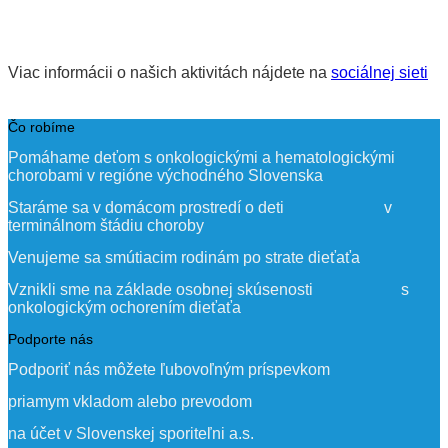
Viac informácii o našich aktivitách nájdete na
sociálnej sieti
Čo robíme
Pomáhame deťom s onkologickými a hematologickými
chorobami v regióne východného Slovenska
Staráme sa v domácom prostredí o deti v
terminálnom štádiu choroby
Venujeme sa smútiacim rodinám po strate dieťaťa
Vznikli sme na základe osobnej skúsenosti s
onkologickým ochorením dieťaťa
Podporte nás
Podporiť nás môžete ľubovoľným príspevkom
priamym vkladom alebo prevodom
na účet v Slovenskej sporiteľni a.s.