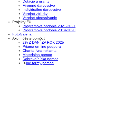
Dotácie a granty
Firemné darcovstvo
Individuálne darcovstvo
Verejné zbierky
Verejné obstarávanie
Projekty EÚ
Programové obdobie 2021-2027
Programové obdobie 2014-2020
FotoGaléria
Ako môžete pomôcť
2% Z DANÍ ZA ROK 2025
Priama on-line podpora
Charitatívna reklama
Materiálna pomoc
Dobrovoľnícka pomoc
">
Iné formy pomoci