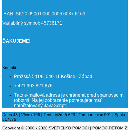
IBAN: SK20 0900 0000 0006 6087 6163
Variabilný symbol: 45736171
ĎAKUJEME!
Kontakt
Pražská 541/8, 040 11 Košice - Západ
+ 421 903 821 676
Táto e-mailová adresa je chránená pred spamovacími
robotmi. Na jej zobrazenie potrebujete mať
nainštalovaný JavaScript.
Dnes 48 | Včera 106 | Tento týždeň 623 | Tento mesiac 901 | Spolu
517375
Copyright © 2006 - 2026 SVETIELKO POMOCI | POMOC DEŤOM Z