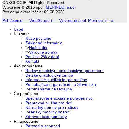
ONKOLÓGIE. All Rights Reserved.
Vytvorené © 2016 spol.
MERINEO, s.r.o.
Posledná aktualizácia: 09.08.2026
Prihlásenie
WebSupport
Vytvorené spol. Merineo, s.r.o.
Úvod
Kto sme
Naše poslanie
Základné informácie
">
Naši ľudia
">
Výročné správy
Použitie 2% z daní
Kontakt
Ako pomáhame
Rodiny s detským onkologickým pacientom
Detské onkologické centrá
Informačné publikácie pre rodičov
Pomáhajúce organizácie na Slovensku
">
Pomáhame na Ukrajine
Čo ponúkame
Špecializované sociálne poradenstvo
Prepravná služba pre deti
Náhradný domov pre rodičov
">
Detský mobilný hospic
Zdravotnícke pomôcky
Financovanie
Partneri a sponzori