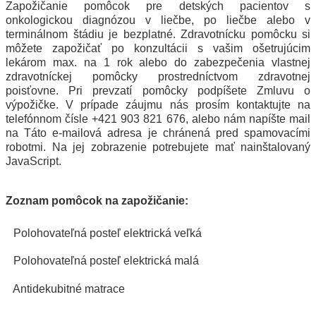
Zapožičanie pomôcok pre detských pacientov s
onkologickou diagnózou v liečbe, po liečbe alebo v
terminálnom štádiu je bezplatné. Zdravotnícku pomôcku si
môžete zapožičať po konzultácii s vašim ošetrujúcim
lekárom max. na 1 rok alebo do zabezpečenia vlastnej
zdravotníckej pomôcky prostredníctvom zdravotnej
poisťovne. Pri prevzatí pomôcky podpíšete Zmluvu o
výpožičke. V prípade záujmu nás prosím kontaktujte na
telefónnom čísle +421 903 821 676, alebo nám napíšte mail
na
Táto e-mailová adresa je chránená pred spamovacími
robotmi. Na jej zobrazenie potrebujete mať nainštalovaný
JavaScript.
Zoznam pomôcok na zapožičanie:
Polohovateľná posteľ elektrická veľká
Polohovateľná posteľ elektrická malá
Antidekubitné matrace