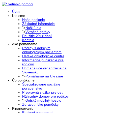
Úvod
Kto sme
Naše poslanie
Základné informácie
">
Naši ľudia
">
Výročné správy
Použitie 2% z daní
Kontakt
Ako pomáhame
Rodiny s detským
onkologickým pacientom
Detské onkologické centrá
Informačné publikácie pre
rodičov
Pomáhajúce organizácie na
Slovensku
">
Pomáhame na Ukrajine
Čo ponúkame
Špecializované sociálne
poradenstvo
Prepravná služba pre deti
Náhradný domov pre rodičov
">
Detský mobilný hospic
Zdravotnícke pomôcky
Financovanie
Partneri a sponzori